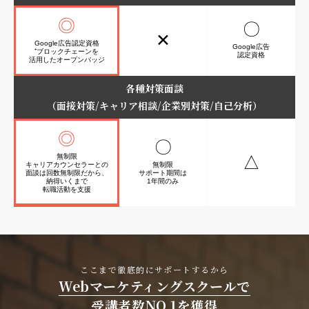
◎
〇
✕
Google広告認定資格
Google広告
⁺ブロックチェーンを
認定資格
活用したオープンバッジ
各種対策面談
（面接対策/キャリア相談/企業別対策/自己分析）
◎
〇
無制限
△
キャリアカウンセラーとの
無制限
面談は
回数無制限だから、
サポート期間は
納得いくまで
1年間のみ
転職活動を支援
ここまで徹底的にサポートするから
Webマーケティングスクールで
受講者数NO.1を獲得