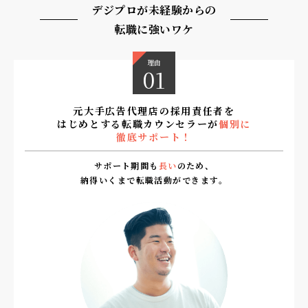
デジプロが未経験からの
株式会社アドフロー
転職に強いワケ
株式会社協同宣伝
アンカー株式会社
理由
01
ファンネルアド株式会社
元大手広告代理店の採用責任者を
ゲンダイエージェンシー株式会社
はじめとする
転職カウンセラーが
個別に
徹底サポート！
株式会社ロカリオ
日本ＥＣサービス株式会社
サポート期間も
長い
のため、
納得いくまで転職活動ができます。
株式会社STORY