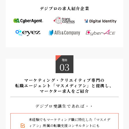
デジプロの求人紹介企業
株式会社アイズ
株式会社サイバーエース
ライフワンズ株式会社
株式会社アドフロンテ
株式会社jekiインタラクティブコミュニ
ケーションズ
理由
03
株式会社オーリーズ
マーケティング・クリエイティブ専門の
株式会社プロスパーグラフ
転職エージェント「マスメディアン」と提携し、
マーケター求人をご紹介
株式会社クイックリー
株式会社ディーチ
デジプロ受講生であれば・・
株式会社CARTA
COMMUNICATIONS（旧 サイバーコミュ
未経験でもマーケティング職に特化した「マスメデ
ィアン」所属の転職支援コンサルタントにも
ニケーションズ）