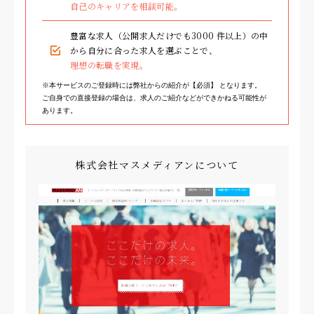
自己のキャリアを相談可能。
株式会社2コネクト
豊富な求人（公開求人だけでも3000 件以上）の中
株式会社フルスピード
から自分に合った求人を選ぶことで、
理想の転職を実現。
株式会社キュービック
※本サービスのご登録時には弊社からの紹介が【必須】 となります。
株式会社ZOOOG
ご自身での直接登録の場合は、求人のご紹介などができかねる可能性が
あります。
株式会社GROWBIN
駅近ドットコム株式会社
株式会社マスメディアンについて
廣告社株式会社
株式会社ハイスコア
株式会社らしんばん
株式会社ディスカバリー
ソーシャルワイヤー株式会社
株式会社ピアラ