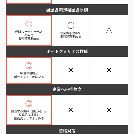
履歴書職務経歴書添削
◎
〇
△
WEBマーケター求人
営業職を含めて
のみで
書類通過率52%
書類通過率68%
ポートフォリオの作成
◎
✕
✕
毎週の宿題が
ポートフォリオになる
企業への推薦文
◎
✕
✕
担当する講師（担任制）が
客観的な評価を
推薦文としてまとめる
資格対策