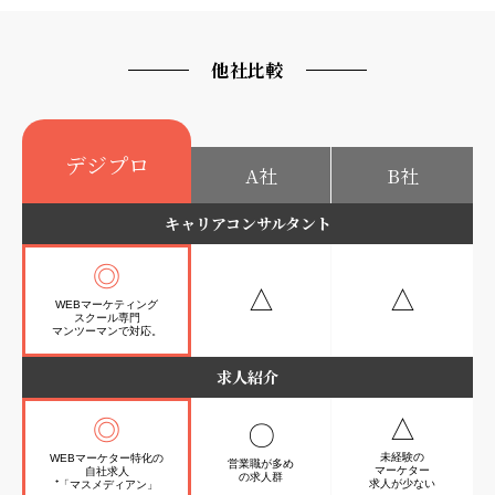
他社比較
デジプロ
A社
B社
キャリアコンサルタント
◎
△
△
WEBマーケティング
スクール専門
マンツーマンで対応。
求人紹介
△
◎
〇
未経験の
WEBマーケター特化の
営業職が多め
マーケター
自社求人
の求人群
求人が少ない
⁺「マスメディアン」