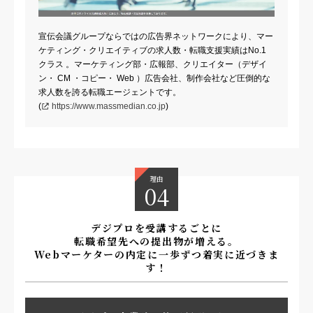
株式会社ユースラッシュ
宣伝会議グループならではの広告界ネットワークにより、マー
ソルー株式会社
ケティング・クリエイティブの求人数・転職支援実績はNo.1
クラス 。マーケティング部・広報部、クリエイター（デザイ
SBI証券株式会社
ン・ CM ・コピー・ Web ）広告会社、制作会社など圧倒的な
株式会社Catallaxy
求人数を誇る転職エージェントです。
(
https://www.massmedian.co.jp
)
サンテミナ株式会社
アイムアンドカンパニー株式会社
株式会社アドフロー
理由
04
株式会社協同宣伝
アンカー株式会社
デジプロを受講するごとに
転職希望先への提出物が増える。
ファンネルアド株式会社
Webマーケターの内定に一歩ずつ着実に近づきま
す！
ゲンダイエージェンシー株式会社
株式会社ロカリオ